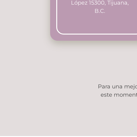
López 15300, Tijuana,
B.C.
Para una mejo
este momento