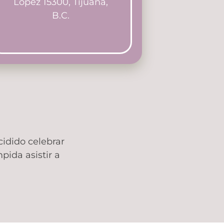
López 15300, Tijuana,
B.C.
idido celebrar
ida asistir a