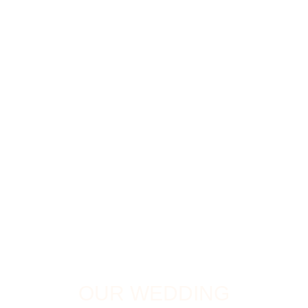
Paola y Eduard
ESTÁS CORDIALMENTE INVITADO:
OUR WEDDING